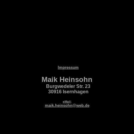
Impressum
Maik Heinsohn
Burgwedeler Str. 23
30916 Isernhagen
eMail:
maik.heinsohn@web.de